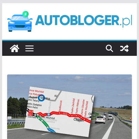
Przejdź
do
treści