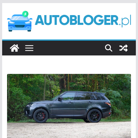
Przejdź
do
treści