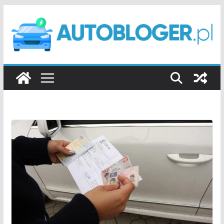
Przejdź
do
treści