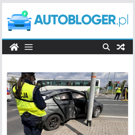
Przejdź
do
treści