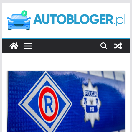
Przejdź
do
treści