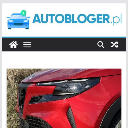
Przejdź
do
treści