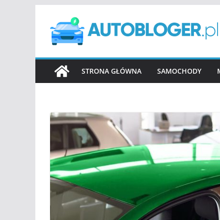
Przejdź
do
treści
STRONA GŁÓWNA
SAMOCHODY