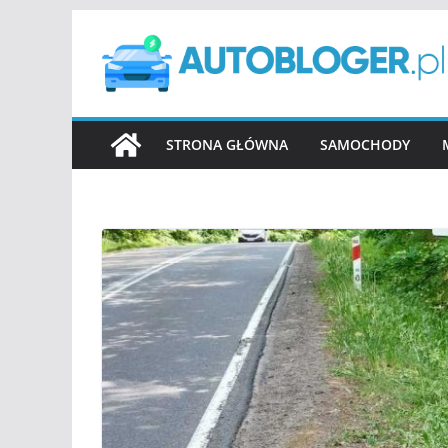
Przejdź
do
treści
STRONA GŁÓWNA
SAMOCHODY