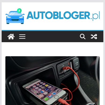
Przejdź
do
treści