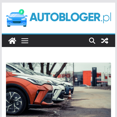
Przejdź
do
treści