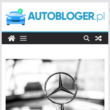
Przejdź
do
treści