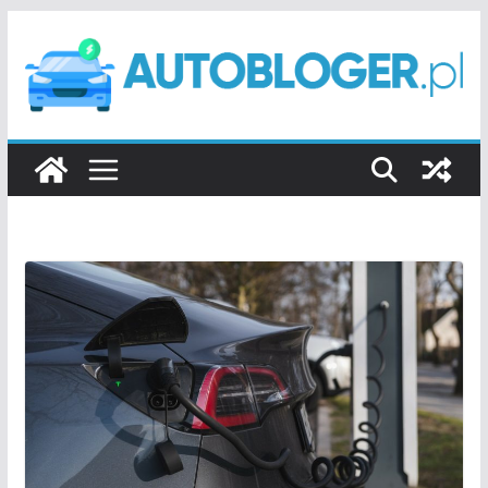
Przejdź
do
treści