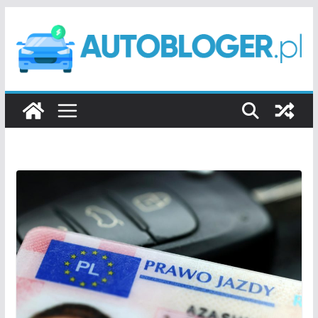
Przejdź
do
treści