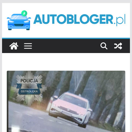
Przejdź
do
treści