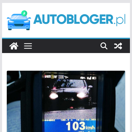
Przejdź
do
treści