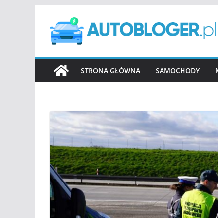
Przejdź
do
treści
STRONA GŁÓWNA
SAMOCHODY