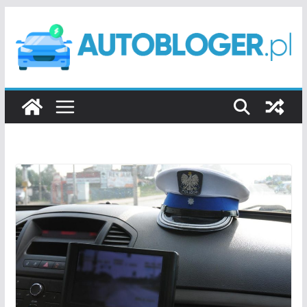
Przejdź
do
treści