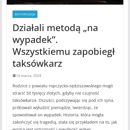
MOTORYZACJA
Działali metodą „na
wypadek”.
Wszystkiemu zapobiegł
taksówkarz
14 marca, 2024
Rodzice z powiatu ropczycko-sędziszowskiego mogli
stracić 50 tysięcy złotych, gdyby nie czujność
taksówkarza. Oszuści, podszywając się pod ich syna,
próbowali wyłudzić pieniądze, twierdząc, że
spowodował on wypadek. Historia, która mogła
zakończyć się tragedią, stała się przykładem na to, jak
ważna jest ostrożność i nieufność wobec