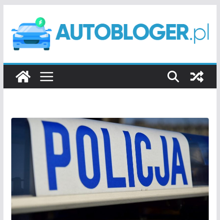
Przejdź
do
treści