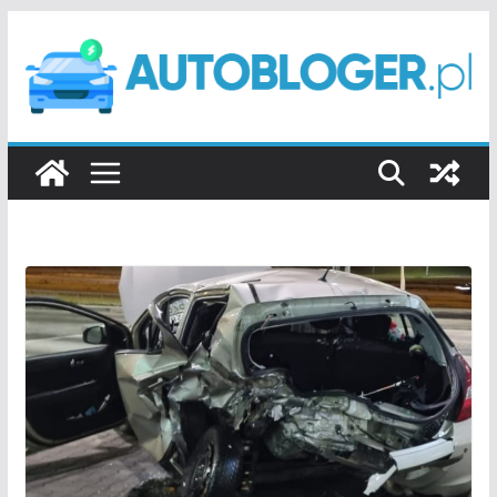
Przejdź
do
treści