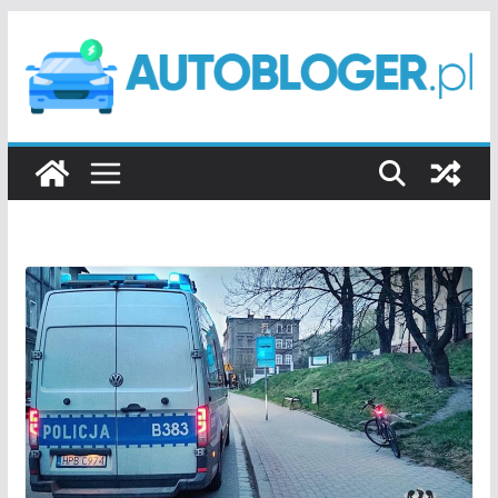
Przejdź
do
treści