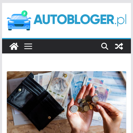
Przejdź
do
treści