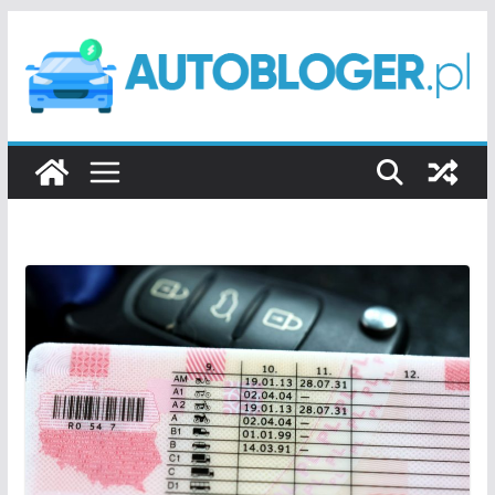
Przejdź
do
treści