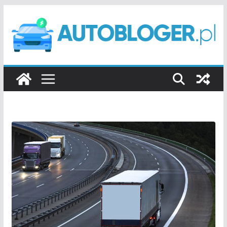
Przejdź
do
treści