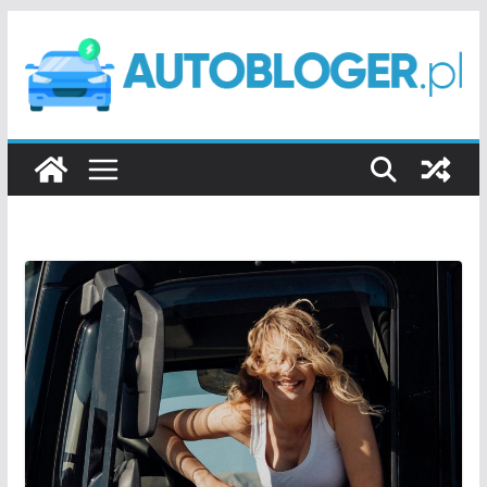
Przejdź
do
treści