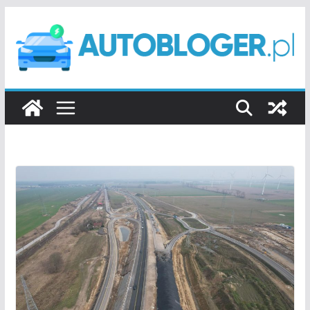
Przejdź
do
treści