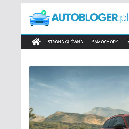
Przejdź
do
treści
STRONA GŁÓWNA
SAMOCHODY