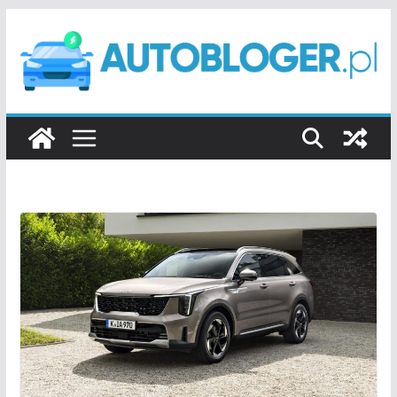
Przejdź
do
treści