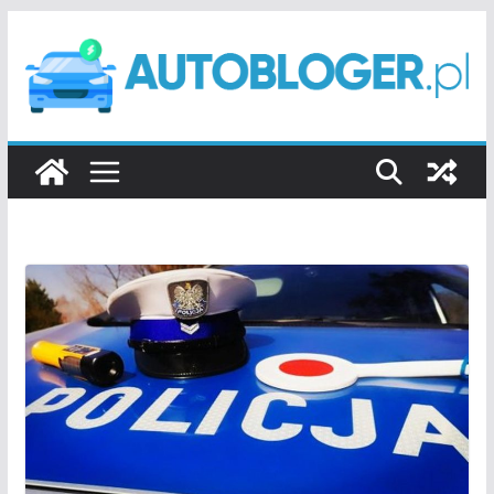
Przejdź
do
treści