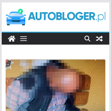
Przejdź
do
treści