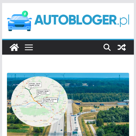
Przejdź
do
treści