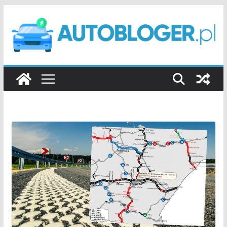
Przejdź
do
treści