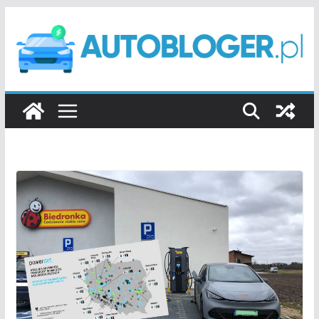
Przejdź
do
treści