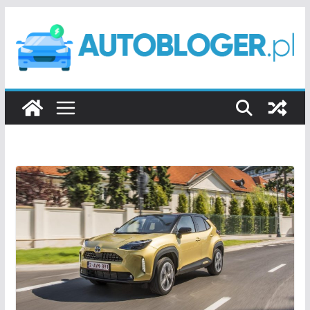
Przejdź
do
treści