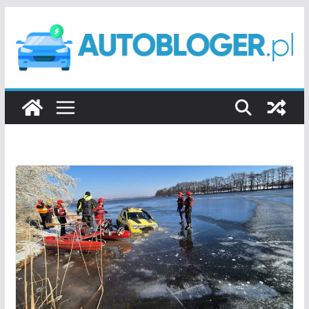
Przejdź
do
treści