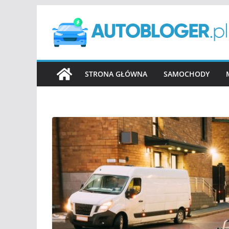
Przejdź
do
treści
STRONA GŁÓWNA
SAMOCHODY