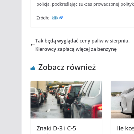
policja, podkreślając sukces prowadzonej polity
Źródło:
klik
Tak będą wyglądać ceny paliw w sierpniu.
Kierowcy zapłacą więcej za benzynę
Zobacz również
Znaki D-3 i C-5
Ile ko