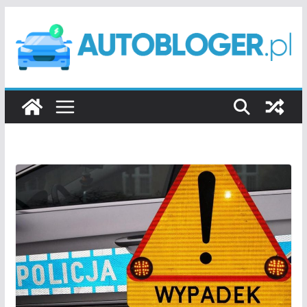
Przejdź
do
treści