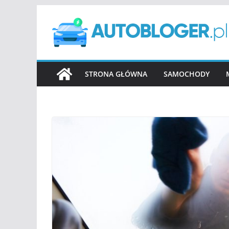
Przejdź
do
treści
STRONA GŁÓWNA
SAMOCHODY