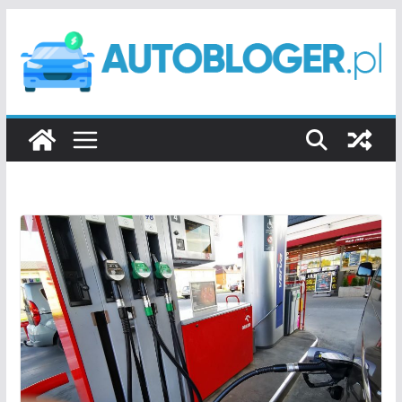
Przejdź
do
treści