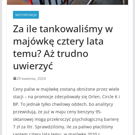
MOTORYZACJA
Za ile tankowaliśmy w
majówkę cztery lata
temu? Aż trudno
uwierzyć
29 kwietnia, 2024
Ceny paliw w majówkę zostaną obniżone przez wiele
stacji – na promocje zdecydowały się Orlen, Circle K i
BP. To jednak tylko chwilowy oddech, bo analitycy
przewidują, że już w maju ceny benzyny 95-
oktanowej mogą przekroczyć psychologiczną barierę
7 zł za litr. Sprawdziliśmy, ile za paliwo płaciliśmy
raptem cztery lata temu, w majówkę 2020 r.