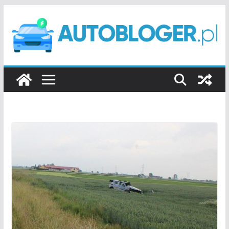
Przejdź
do
treści