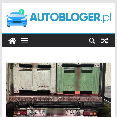
Przejdź
do
treści