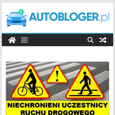
Przejdź
do
treści