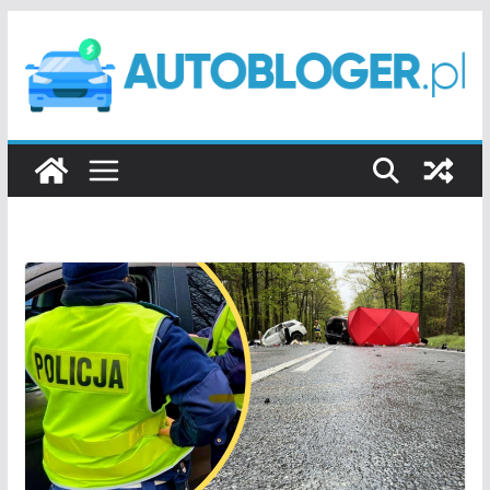
Przejdź
do
treści