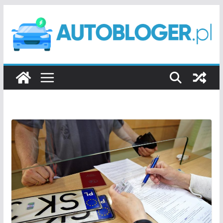
Przejdź
do
treści