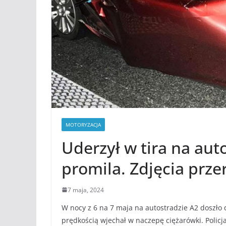
MOTORYZACJA
Uderzył w tira na auto
promila. Zdjęcia prze
7 maja, 2024
W nocy z 6 na 7 maja na autostradzie A2 doszł
prędkością wjechał w naczepę ciężarówki. Policj