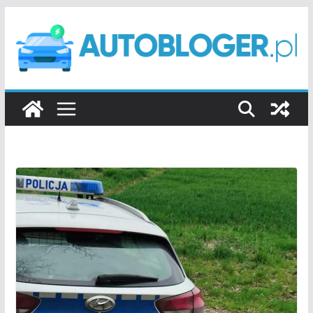
Przejdź
do
treści