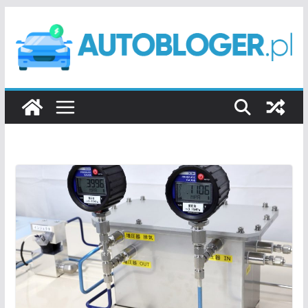
Przejdź
do
treści