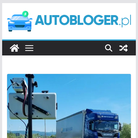
Przejdź
do
treści