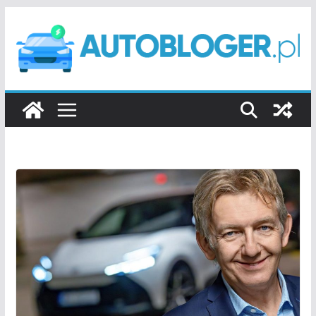
Przejdź
do
treści