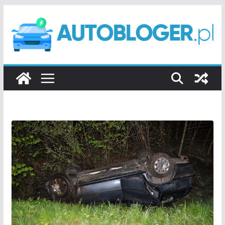
Przejdź
do
treści