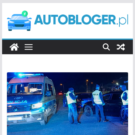
Przejdź
do
treści